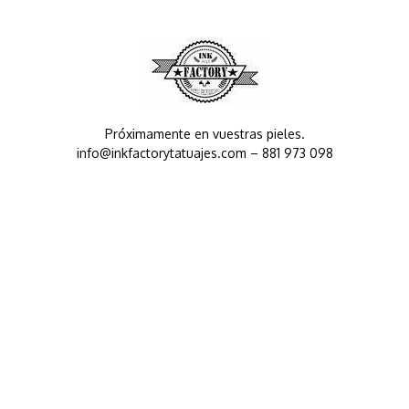
Skip
to
content
Próximamente en vuestras pieles.
info@inkfactorytatuajes.com – 881 973 098