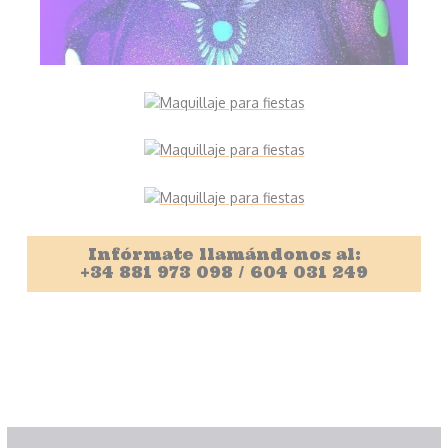
Infórmate llamándonos al:
+34 881 973 098 / 604 031 249