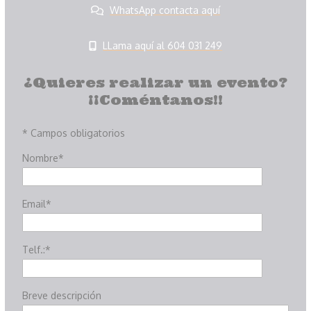
WhatsApp contacta aquí
LLama aquí al 604 031 249
¿Quieres realizar un evento?
¡¡Coméntanos!!
* Campos obligatorios
Nombre*
Email*
Telf.:*
Breve descripción