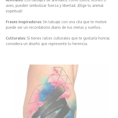
aves, pueden simbolizar fuerza y libertad. ¡Elige tu animal
espiritual!
Frases Inspiradoras:
Un tatuaje con una cita que te motive
puede ser un recordatorio diario de tus metas y sueños.
Culturales:
Si tienes raíces culturales que te gustaría honrar,
considera un diseño que represente tu herencia.
Black and gray realism tattoo
course by
Hugo Feist
here:
Use the coupon "INKF"for a 40% discount on valid
promotions.