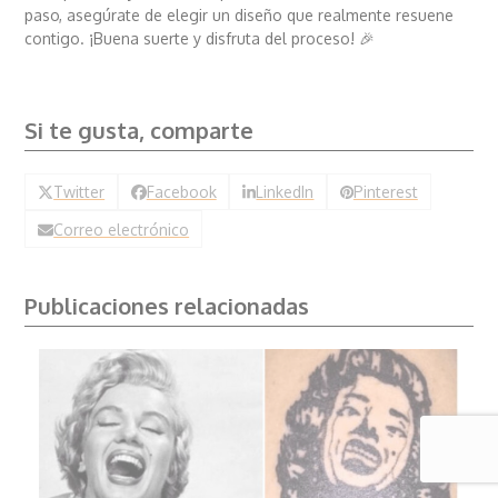
paso, asegúrate de elegir un diseño que realmente resuene
contigo. ¡Buena suerte y disfruta del proceso! 🎉
Black and gray realism tattoo
Si te gusta, comparte
course by
Hugo Feist
here:
Use the coupon "INKF"for a 40% discount on valid
promotions.
Twitter
Facebook
LinkedIn
Pinterest
Correo electrónico
Publicaciones relacionadas