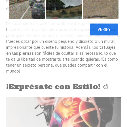
en las Piernas? 🦵
¡Hola, amante del arte corporal! Si estás pensando en
Convierte tus ideas en
tatuajes
hacerte un tatuaje,
las piernas son una opción fantástica
.
impresionantes con
¿Por qué? Primero, porque ofrecen un lienzo amplio y versátil.
inteligencia artificial aquí
Puedes optar por un diseño pequeño y discreto o un mural
impresionante que cuente tu historia. Además, los
tatuajes
en las piernas
son fáciles de ocultar si es necesario, lo que
te da la libertad de mostrar tu arte cuando quieras. ¡Es como
tener un secreto personal que puedes compartir con el
mundo!
¡Exprésate con Estilo! 🎨