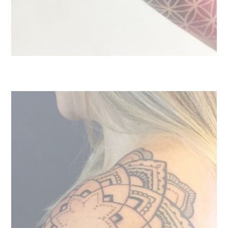
Black and gray realism tattoo
course by
Hugo Feist
here:
Use the coupon "INKF"for a 40% discount on valid
promotions.