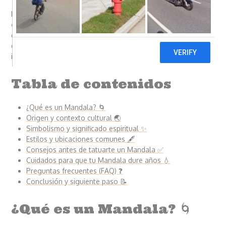
En este post te explico, paso a paso, por qué el
Significado
Convierte tus ideas en
tatuajes
del tatuaje mandala
va más allá de un diseño estético. Si
impresionantes con
estás pensando en
tatuarte
un mandala o simplemente
inteligencia artificial aquí
quieres entender su raíces y simbolismo, aquí encontrarás
información para tomar una decisión informada.
Tabla de contenidos
¿Qué es un Mandala? 🌀
Origen y contexto cultural 🌏
Simbolismo y significado espiritual ✨
Estilos y ubicaciones comunes 🖋️
Consejos antes de tatuarte un Mandala ✅
Cuidados para que tu Mandala dure años 💧
Preguntas frecuentes (FAQ) ❓
Conclusión y siguiente paso 📝
¿Qué es un Mandala? 🌀