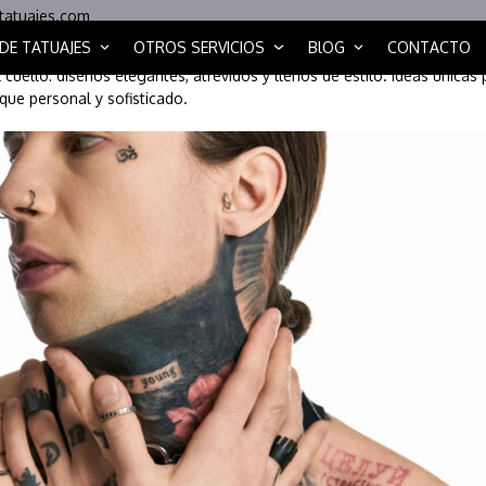
tatuajes.com
 DE TATUAJES
OTROS SERVICIOS
BlOG
CONTACTO
l cuello: diseños elegantes, atrevidos y llenos de estilo. Ideas únicas
ue personal y sofisticado.