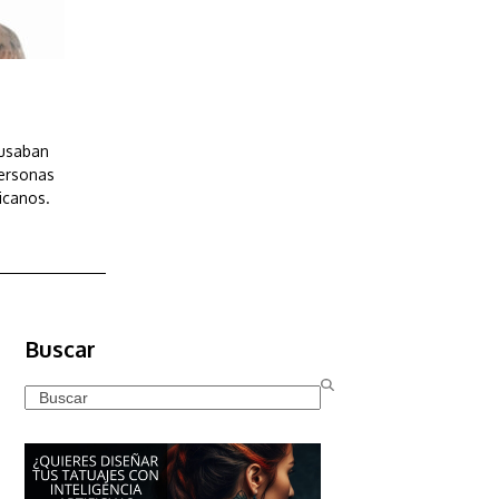
 usaban
personas
icanos.
Buscar
Search