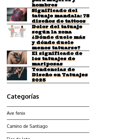
hombres
Significado del
tatuaje mandala: 78
diseños de tattoos
Dolor del tatuaje
según la zona
¿Dónde duele más
y dónde duele
menos tatuarse?
El significado de
los tatuajes de
mariposas
Tendencias de
Diseño en Tatuajes
2025
Categorías
Ave fenix
Camino de Santiago