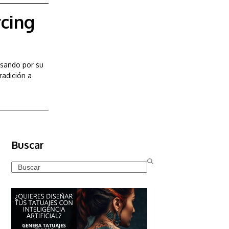
rcing
asando por su
radición a
Buscar
Search