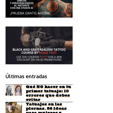
Últimas entradas
Qué NO hacer en tu
primer tatuaje: 10
errores que debes
evitar
Tatuajes en las
piernas. 56 ideas
para mujeres y