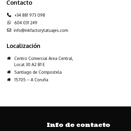
Contacto
+34 881 973 098
604 031 249
info@inkfactorytatuajes.com
Localización
Centro Comercial Area Central,
Local 30 A2 B1 E
Santiago de Compostela
15705 – A Coruña
Info de contacto