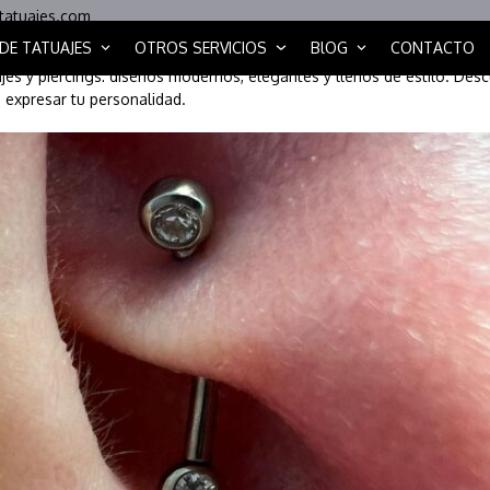
tatuajes.com
 DE TATUAJES
OTROS SERVICIOS
BlOG
CONTACTO
ajes y piercings: diseños modernos, elegantes y llenos de estilo. Des
 expresar tu personalidad.