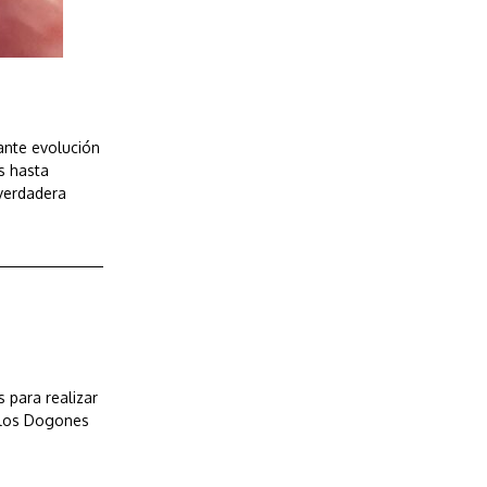
ante evolución
gs hasta
 verdadera
s para realizar
e los Dogones