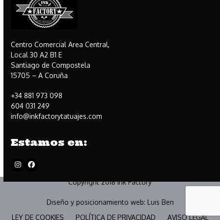
Centro Comercial Area Central,
Local 30 A2 B1 E
Santiago de Compostela
15705 – A Coruña
+34 881 973 098
604 031 249
info@inkfactorytatuajes.com
Estamos en:
Instagram
Facebook
Copyright 2018 Ink Factory
Diseño y posicionamiento web:
Luis Ben
LEY DE COOKIES
POLÍTICA DE PRIVACIDAD
AVISO LEGAL